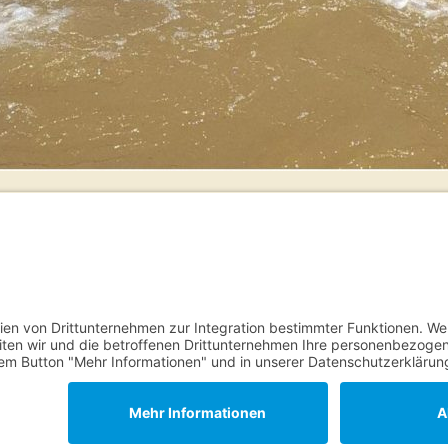
Kontakt
Fremdiswalder Str. 2
04808 Wurzen
Email:
sekretariat(at)fz-burkartshain.de
Telefon:
03 42 61 / 409 09
Telefax: 03 42 61 / 409 12