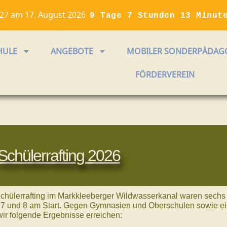
/27 am 17. August 2026
9 Tage 7 Stunden 13 Minut
HULE
ANGEBOTE
MOBILER SONDERPÄDAGO
FÖRDERVEREIN
Schülerrafting 2026
Schülerrafting im Markkleeberger Wildwasserkanal waren sechs
 7 und 8 am Start. Gegen Gymnasien und Oberschulen sowie ei
ir folgende Ergebnisse erreichen: