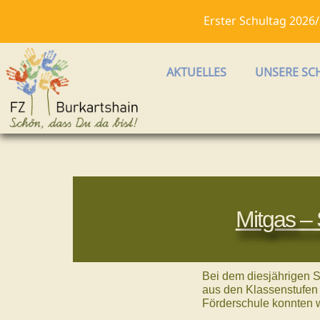
Erster Schultag 2026
AKTUELLES
UNSERE SC
Zum
Inhalt
springen
Mitgas – 
Bei dem diesjährigen 
aus den Klassenstufen
Förderschule konnten w