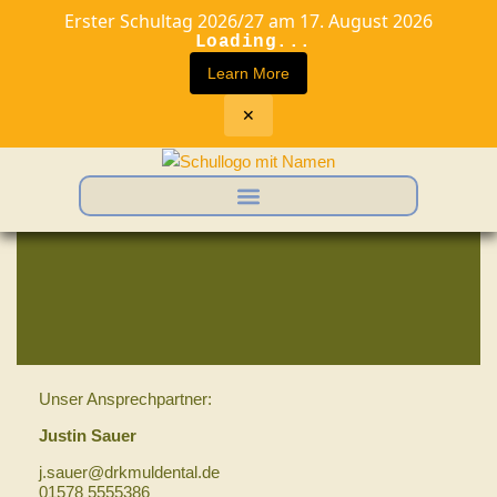
Erster Schultag 2026/27 am 17. August 2026
Loading...
Learn More
✕
Zum
Inhalt
springen
Unser Ansprechpartner:
Justin Sauer
j.sauer@drkmuldental.de
01578 5555386