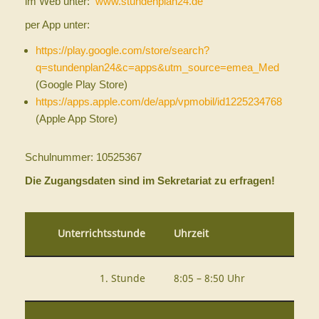
im Web unter:
www.stundenplan24.de
per App unter:
https://play.google.com/store/search?
q=stundenplan24&c=apps&utm_source=emea_Med
(Google Play Store)
https://apps.apple.com/de/app/vpmobil/id1225234768
(Apple App Store)
Schulnummer: 10525367
Die Zugangsdaten sind im Sekretariat zu erfragen!
Unterrichtsstunde
Uhrzeit
1. Stunde
8:05 – 8:50 Uhr